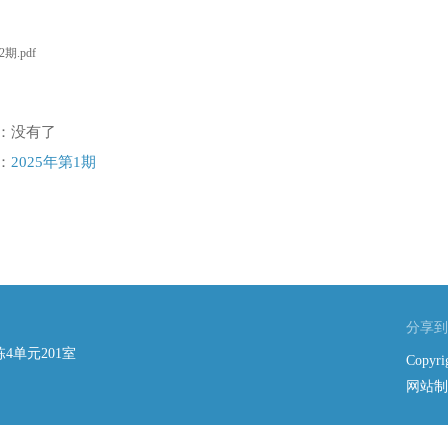
2期.pdf
：
没有了
：
2025年第1期
分享到
4单元201室
Copy
网站制