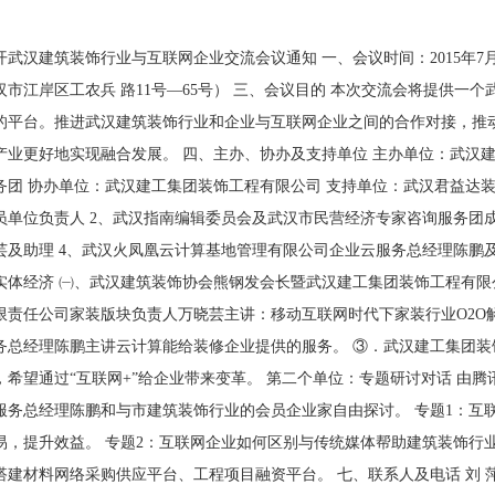
开武汉建筑装饰行业与互联网企业交流会议通知 一、会议时间：2015年7
汉市江岸区工农兵 路11号—65号） 三、会议目的 本次交流会将提供
的平台。推进武汉建筑装饰行业和企业与互联网企业之间的合作对接，推
产业更好地实现融合发展。 四、主办、协办及支持单位 主办单位：武汉建
务团 协办单位：武汉建工集团装饰工程有限公司 支持单位：武汉君益达装
员单位负责人 2、武汉指南编辑委员会及武汉市民营经济专家咨询服务团
芸及助理 4、武汉火凤凰云计算基地管理有限公司企业云服务总经理陈鹏及
飞实体经济 ㈠、武汉建筑装饰协会熊钢发会长暨武汉建工集团装饰工程有限
限责任公司家装版块负责人万晓芸主讲：移动互联网时代下家装行业O2O
务总经理陈鹏主讲云计算能给装修企业提供的服务。 ③．武汉建工集团
，希望通过“互联网+”给企业带来变革。 第二个单位：专题研讨对话 由
服务总经理陈鹏和与市建筑装饰行业的会员企业家自由探讨。 专题1：互
易，提升效益。 专题2：互联网企业如何区别与传统媒体帮助建筑装饰行
建材料网络采购供应平台、工程项目融资平台。 七、联系人及电话 刘 萍 027—858732