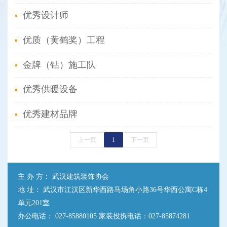
优秀设计师
优质（黄鹤奖）工程
金牌（钻）施工队
优秀供暖设备
优秀建材品牌
上一页
1
下一页
主 办 方： 武汉建筑装饰协会
地 址： 武汉市江汉区新华西路马场角小路36号华西公寓C栋4
单元201室
办公电话： 027-85880105 家装投拆电话：027-85874281